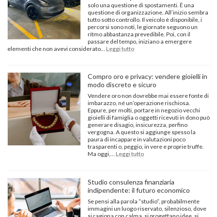
solo una questione di spostamenti. È una
questione di organizzazione. All’inizio sembra
tutto sotto controllo. Il veicolo è disponibile, i
percorsi sono noti, le giornate seguono un
ritmo abbastanza prevedibile. Poi, con il
passare del tempo, iniziano a emergere
:
elementi che non avevi considerato…
Leggi tutto
Gestire
veicoli
a
Compro oro e privacy: vendere gioielli in
Roma:
modo discreto e sicuro
cosa
cambia
Vendere oro non dovrebbe mai essere fonte di
davvero
imbarazzo, né un’operazione rischiosa.
per
Eppure, per molti, portare in negozio vecchi
chi
gioielli di famiglia o oggetti ricevuti in dono può
lavora
generare disagio, insicurezza, perfino
ogni
vergogna. A questo si aggiunge spesso la
giorno
paura di incappare in valutazioni poco
su
trasparenti o, peggio, in vere e proprie truffe.
strada
:
Ma oggi,…
Leggi tutto
Compro
oro
e
Studio consulenza finanziaria
privacy:
indipendente: il futuro economico
vendere
gioielli
Se pensi alla parola “studio”, probabilmente
in
immagini un luogo riservato, silenzioso, dove
modo
si ragiona con calma, si progettano idee, si