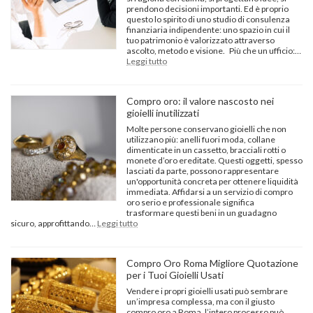
discreto
prendono decisioni importanti. Ed è proprio
e
questo lo spirito di uno studio di consulenza
sicuro
finanziaria indipendente: uno spazio in cui il
tuo patrimonio è valorizzato attraverso
ascolto, metodo e visione. Più che un ufficio:…
:
Leggi tutto
Studio
consulenza
finanziaria
Compro oro: il valore nascosto nei
indipendente:
gioielli inutilizzati
il
futuro
Molte persone conservano gioielli che non
economico
utilizzano più: anelli fuori moda, collane
dimenticate in un cassetto, bracciali rotti o
monete d’oro ereditate. Questi oggetti, spesso
lasciati da parte, possono rappresentare
un'opportunità concreta per ottenere liquidità
immediata. Affidarsi a un servizio di compro
oro serio e professionale significa
trasformare questi beni in un guadagno
:
sicuro, approfittando…
Leggi tutto
Compro
oro:
il
Compro Oro Roma Migliore Quotazione
valore
per i Tuoi Gioielli Usati
nascosto
nei
Vendere i propri gioielli usati può sembrare
gioielli
un’impresa complessa, ma con il giusto
inutilizzati
compro oro a Roma, l’intero processo può