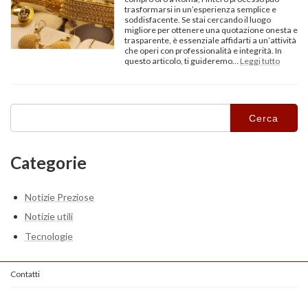
trasformarsi in un’esperienza semplice e
soddisfacente. Se stai cercando il luogo
migliore per ottenere una quotazione onesta e
trasparente, è essenziale affidarti a un’attività
che operi con professionalità e integrità. In
:
questo articolo, ti guideremo…
Leggi tutto
Compr
Oro
Roma
Miglior
Ricerca
Quotaz
per:
per
i
Tuoi
Gioielli
Categorie
Usati
Notizie Preziose
Notizie utili
Tecnologie
Contatti