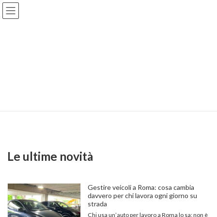
Salta
Vai
al
alla
contenuto
navigazione
Contattaci
Vuoi collaborare con noi?
Scrivici!
Le ultime novità
Gestire veicoli a Roma: cosa cambia
davvero per chi lavora ogni giorno su
strada
Chi usa un’auto per lavoro a Roma lo sa: non è