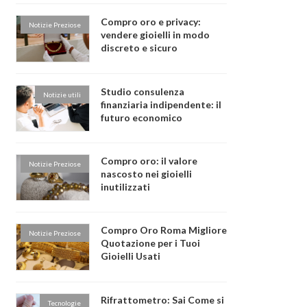
Compro oro e privacy:
Notizie Preziose
vendere gioielli in modo
discreto e sicuro
Studio consulenza
Notizie utili
finanziaria indipendente: il
futuro economico
Compro oro: il valore
Notizie Preziose
nascosto nei gioielli
inutilizzati
Compro Oro Roma Migliore
Notizie Preziose
Quotazione per i Tuoi
Gioielli Usati
Rifrattometro: Sai Come si
Tecnologie