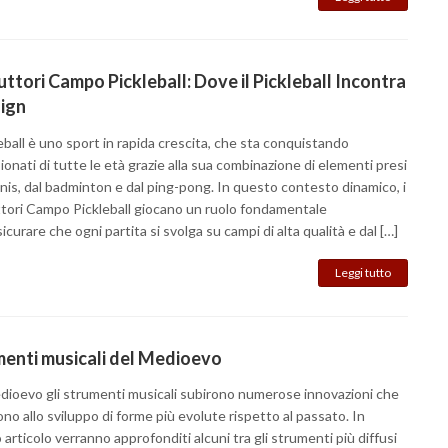
ttori Campo Pickleball: Dove il Pickleball Incontra
sign
leball è uno sport in rapida crescita, che sta conquistando
onati di tutte le età grazie alla sua combinazione di elementi presi
nis, dal badminton e dal ping-pong. In questo contesto dinamico, i
tori Campo Pickleball giocano un ruolo fondamentale
sicurare che ogni partita si svolga su campi di alta qualità e dal […]
Leggi tutto
enti musicali del Medioevo
dioevo gli strumenti musicali subirono numerose innovazioni che
no allo sviluppo di forme più evolute rispetto al passato. In
articolo verranno approfonditi alcuni tra gli strumenti più diffusi