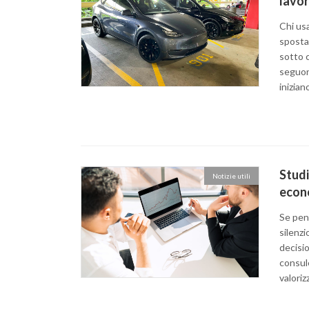
lavor
Chi usa
spostam
sotto c
seguon
inizia
Studi
Notizie utili
econ
Se pens
silenzi
decisio
consule
valoriz