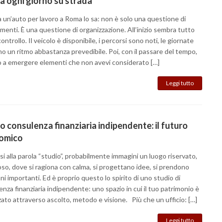
a ogni giorno su strada
 un’auto per lavoro a Roma lo sa: non è solo una questione di
enti. È una questione di organizzazione. All’inizio sembra tutto
ontrollo. Il veicolo è disponibile, i percorsi sono noti, le giornate
o un ritmo abbastanza prevedibile. Poi, con il passare del tempo,
no a emergere elementi che non avevi considerato […]
Leggi tutto
o consulenza finanziaria indipendente: il futuro
omico
i alla parola “studio”, probabilmente immagini un luogo riservato,
oso, dove si ragiona con calma, si progettano idee, si prendono
ni importanti. Ed è proprio questo lo spirito di uno studio di
nza finanziaria indipendente: uno spazio in cui il tuo patrimonio è
zato attraverso ascolto, metodo e visione. Più che un ufficio: […]
Leggi tutto