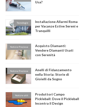
Usa?
Installazione Allarmi Roma
Tecnologie
per Vacanze Estive Sereni e
Tranquilli
Acquisto Diamanti:
Notizie Preziose
Vendere Diamanti Usati
con Serenità
Anelli di Fidanzamento
Notizie Preziose
nella Storia: Storie di
Gioielli da Sogno
Produttori Campo
Notizie utili
Pickleball: Dove il Pickleball
Incontra il Design