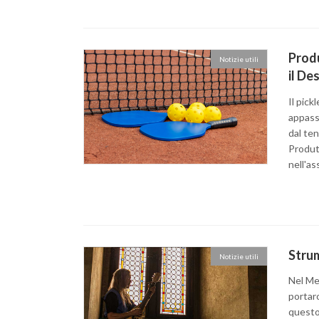
Produ
Notizie utili
il De
Il pick
appassi
dal ten
Produt
nell'as
Strum
Notizie utili
Nel Me
portaro
questo 