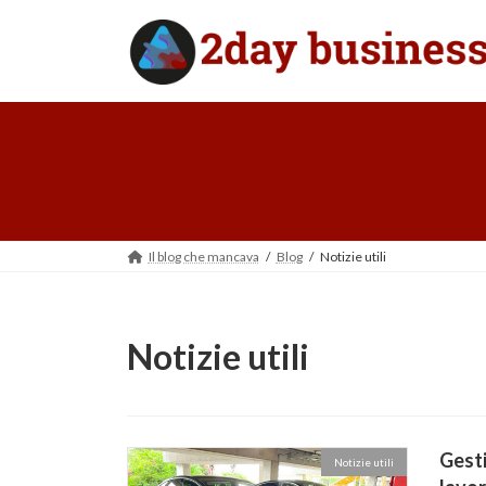
Salta
Vai
al
alla
contenuto
navigazione
Il blog che mancava
Blog
Notizie utili
Notizie utili
Gesti
Notizie utili