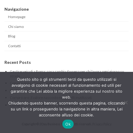
Navigazione
Homepage
Chi siamo
Blog
Contatti
Recent Posts
Gestire veicoli a Roma: cosa cambia davvero per chi lavora ogni giorno su
strada
Questo sito o gli strumenti terzi da questo utilizzati si
Compro oro e privacy: vendere gioielli in modo discreto e sicuro
avvalgono di cookie necessari al funzionamento ed utili per
Studio consulenza finanziaria indipendente: il futuro economico
garantire che Lei abbia la migliore esperienza sul nostro sito
web.
Compro oro: il valore nascosto nei gioielli inutilizzati
Chiudendo questo banner, scorrendo questa pagina, cliccando
Compro Oro Roma Migliore Quotazione per i Tuoi Gioielli Usati
su un link o proseguendo la navigazione in altra maniera, Lei
acconsente all’uso dei cookie.
Ok
Copyright © 2Day Business Tutti i diritti riservati.
Privacy Policy