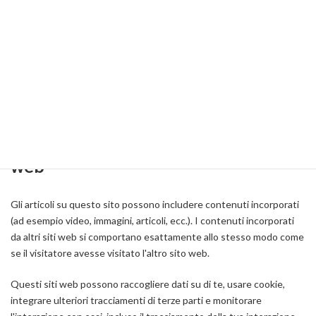
Se esci dal tuo account, i cookie di accesso verranno rimossi.
Se modifichi o pubblichi un articolo, un cookie aggiuntivo verrà
salvato nel tuo browser. Questo cookie non include dati personali,
ma indica semplicemente l'ID dell'articolo appena modificato. Scade
dopo 1 giorno.
Contenuto incorporato da altri siti
web
Gli articoli su questo sito possono includere contenuti incorporati
(ad esempio video, immagini, articoli, ecc.). I contenuti incorporati
da altri siti web si comportano esattamente allo stesso modo come
se il visitatore avesse visitato l'altro sito web.
Questi siti web possono raccogliere dati su di te, usare cookie,
integrare ulteriori tracciamenti di terze parti e monitorare