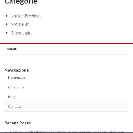
Categorie
Notizie Preziose
Notizie utili
Tecnologie
Contatti
Navigazione
Homepage
Chi siamo
Blog
Contatti
Recent Posts
Gestire veicoli a Roma: cosa cambia davvero per chi lavora ogni giorno su