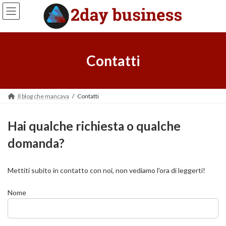
Salta
Vai
al
alla
contenuto
navigazione
Contatti
Il blog che mancava
Contatti
Hai qualche richiesta o qualche
domanda?
Mettiti subito in contatto con noi, non vediamo l'ora di leggerti!
Nome